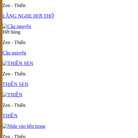
Zen - Thiền
LẮNG NGHE HƠI THỞ
Hết hàng
Zen - Thiền
Cầu nguyện
Zen - Thiền
THIỀN SEN
Zen - Thiền
THIỀN
Zen - Thiền