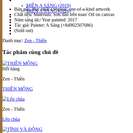
Bộ sưu tập
MIỀN A SÁNG (2019)
Bản gốc, duy nhất/ Original, one-of-a-kind artwork
MIỀN A SÁNG (2016)
Chất liệu/ Materials: Sơn dầu trên toan/ Oil on canvas
Không gian đẹp
Năm sáng tác/ Year painted: 2017
Về A Sáng
Tác giả/ Painter: A Sáng (+84902507686)
A Sáng Viết
(Sold out)
Liên hệ
Danh mục:
Zen - Thiền
Tác phẩm cùng chủ đề
Hết hàng
Zen - Thiền
THIỀN MỘNG
Zen - Thiền
Lên chùa