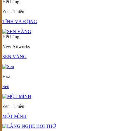
Hết hàng
Zen - Thiền
TĨNH VÀ ĐỘNG
Hết hàng
New Artworks
SEN VÀNG
Hoa
Sen
Zen - Thiền
MỘT MÌNH