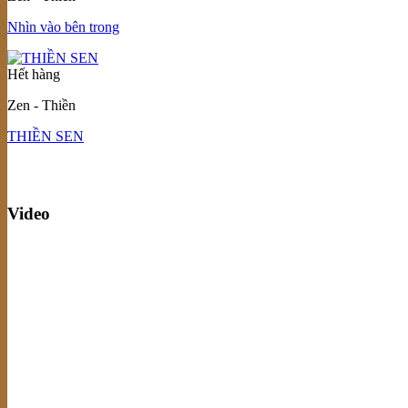
Nhìn vào bên trong
Hết hàng
Zen - Thiền
THIỀN SEN
Video