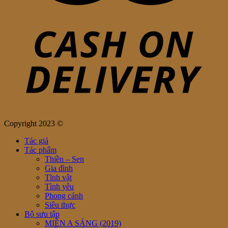
Copyright 2023 ©
Tác giả
Tác phẩm
Thiền – Sen
Gia đình
Tĩnh vật
Tình yêu
Phong cảnh
Siêu thực
Bộ sưu tập
MIỀN A SÁNG (2019)